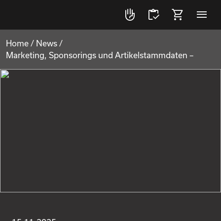
front_hand
inventory
shopping_cart
menu
Home
/
News
/
Marketing, Sponsorings und Artikelstammdaten –