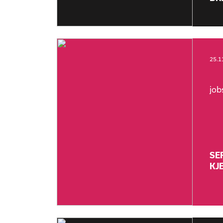
25.1
job
SE
KJ