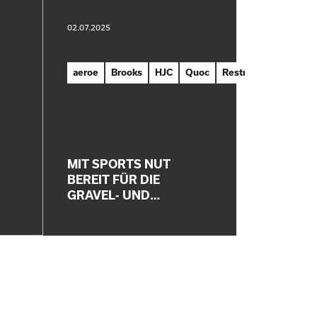
02.07.2025
aeroe
Brooks
HJC
Quoc
Restrap
Rondo
MIT SPORTS NUT
BEREIT FÜR DIE
GRAVEL- UND…