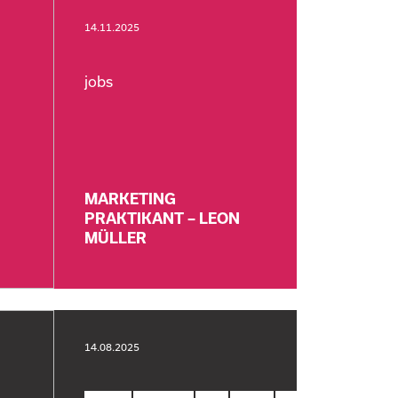
14.11.2025
jobs
MARKETING
PRAKTIKANT – LEON
MÜLLER
14.08.2025
Muc-