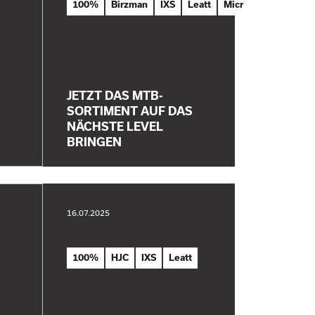
100%
Birzman
IXS
Leatt
Microshift
Off
JETZT DAS MTB-
SORTIMENT AUF DAS
NÄCHSTE LEVEL
BRINGEN
16.07.2025
100%
HJC
IXS
Leatt