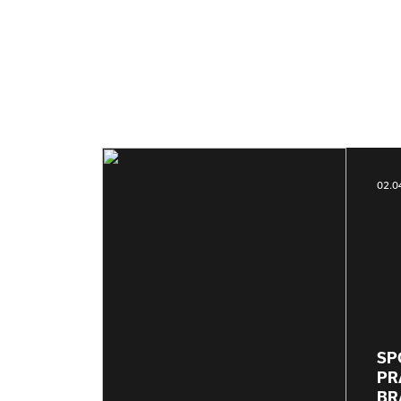
02.0
SP
PR
BR