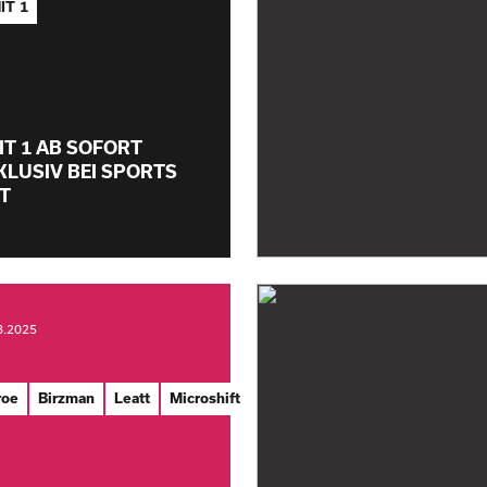
IT 1
IT 1 AB SOFORT
KLUSIV BEI SPORTS
T
8.2025
Muc-
roe
Birzman
Leatt
Microshift
Onza
Off