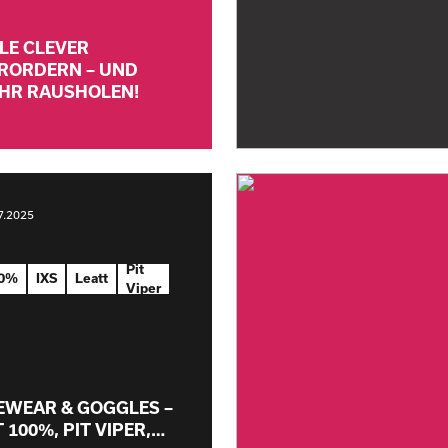
ILE CLEVER
RORDERN – UND
HR RAUSHOLEN!
7.2025
Pit
0%
IXS
Leatt
Viper
EWEAR & GOGGLES –
T 100%, PIT VIPER,…