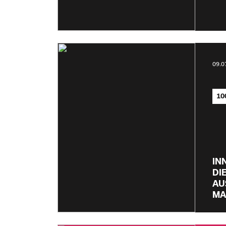
09.0
10
IN
DI
AU
MA