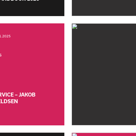
1.2025
s
RVICE – JAKOB
ELDSEN