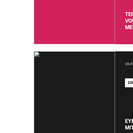
TE
VO
ME
16.0
10
EY
MI