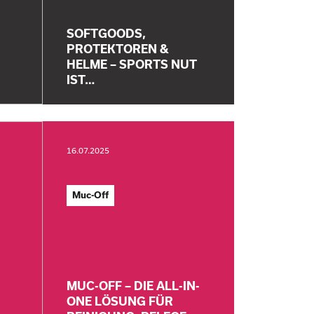
SOFTGOODS,
PROTEKTOREN &
HELME – SPORTS NUT
IST…
16.07.2025
Muc-Off
MUC-OFF – DIE ALL-IN-
ONE LÖSUNG FÜR