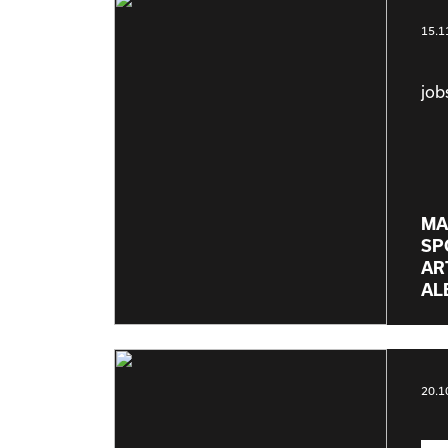
15.1
job
MA
SP
AR
AL
20.1