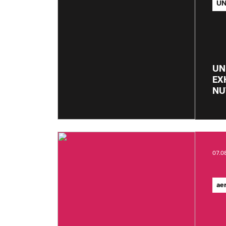
UN
UN
EX
NU
07.0
ae