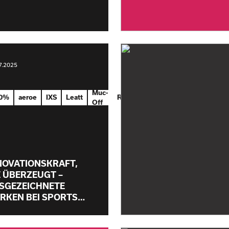
7.2025
Muc-
0%
aeroe
IXS
Leatt
Restrap
Shokz
Off
NOVATIONSKRAFT,
E ÜBERZEUGT –
SGEZEICHNETE
RKEN BEI SPORTS…