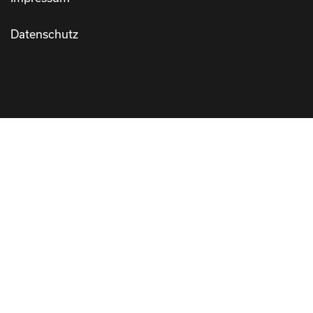
Datenschutz
MARKEN
100 Percent
aeroe