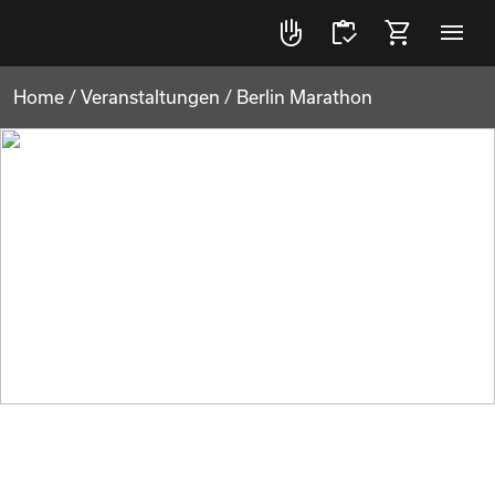
front_hand
inventory
shopping_cart
menu
Home
/
Veranstaltungen
/
Berlin Marathon