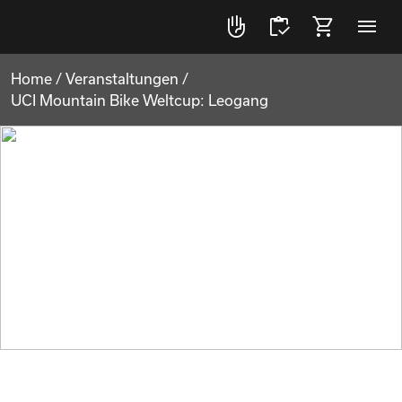
front_hand
inventory
shopping_cart
menu
Home
/
Veranstaltungen
/
UCI Mountain Bike Weltcup: Leogang